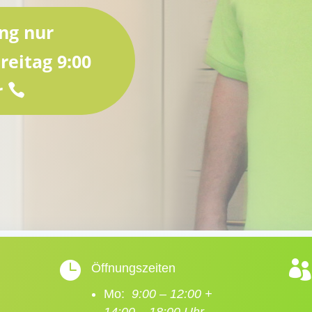
ng nur
reitag 9:00
r


Öffnungszeiten
Mo:
9:00 – 12:00 +