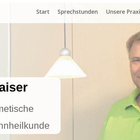
Start
Sprechstunden
Unsere Prax
aiser
metische
hnheilkunde