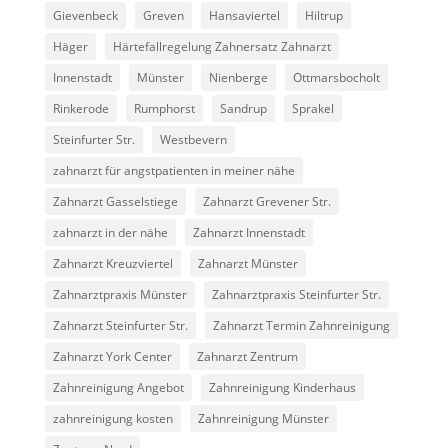
Gievenbeck
Greven
Hansaviertel
Hiltrup
Häger
Härtefallregelung Zahnersatz Zahnarzt
Innenstadt
Münster
Nienberge
Ottmarsbocholt
Rinkerode
Rumphorst
Sandrup
Sprakel
Steinfurter Str.
Westbevern
zahnarzt für angstpatienten in meiner nähe
Zahnarzt Gasselstiege
Zahnarzt Grevener Str.
zahnarzt in der nähe
Zahnarzt Innenstadt
Zahnarzt Kreuzviertel
Zahnarzt Münster
Zahnarztpraxis Münster
Zahnarztpraxis Steinfurter Str.
Zahnarzt Steinfurter Str.
Zahnarzt Termin Zahnreinigung
Zahnarzt York Center
Zahnarzt Zentrum
Zahnreinigung Angebot
Zahnreinigung Kinderhaus
zahnreinigung kosten
Zahnreinigung Münster